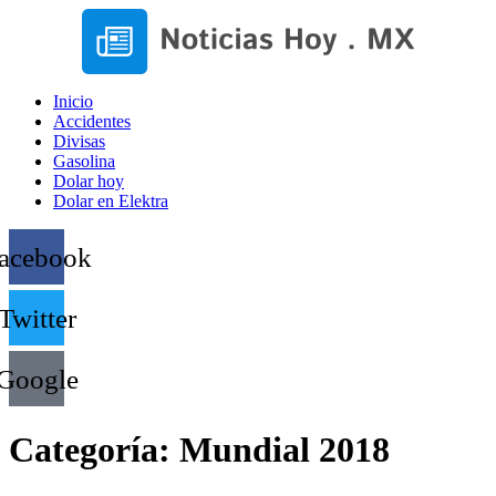
Inicio
Accidentes
Divisas
Gasolina
Dolar hoy
Dolar en Elektra
acebook
Twitter
Google
Categoría:
Mundial 2018