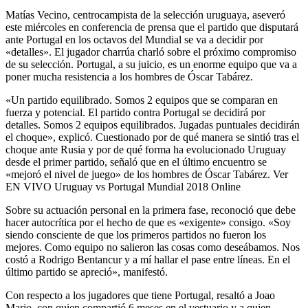
Matías Vecino, centrocampista de la selección uruguaya, aseveró
este miércoles en conferencia de prensa que el partido que disputará
ante Portugal en los octavos del Mundial se va a decidir por
«detalles». El jugador charrúa charló sobre el próximo compromiso
de su selección. Portugal, a su juicio, es un enorme equipo que va a
poner mucha resistencia a los hombres de Óscar Tabárez.
«Un partido equilibrado. Somos 2 equipos que se comparan en
fuerza y potencial. El partido contra Portugal se decidirá por
detalles. Somos 2 equipos equilibrados. Jugadas puntuales decidirán
el choque», explicó. Cuestionado por de qué manera se sintió tras el
choque ante Rusia y por de qué forma ha evolucionado Uruguay
desde el primer partido, señaló que en el último encuentro se
«mejoró el nivel de juego» de los hombres de Óscar Tabárez. Ver
EN VIVO Uruguay vs Portugal Mundial 2018 Online
Sobre su actuación personal en la primera fase, reconoció que debe
hacer autocrítica por el hecho de que es «exigente» consigo. «Soy
siendo consciente de que los primeros partidos no fueron los
mejores. Como equipo no salieron las cosas como deseábamos. Nos
costó a Rodrigo Bentancur y a mí hallar el pase entre líneas. En el
último partido se apreció», manifestó.
Con respecto a los jugadores que tiene Portugal, resaltó a Joao
Mario, con quien compartió 6 meses en el vestuario y a quien