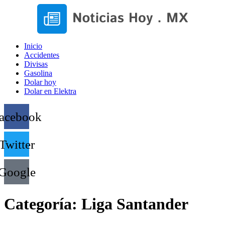
Inicio
Accidentes
Divisas
Gasolina
Dolar hoy
Dolar en Elektra
acebook
Twitter
Google
Categoría:
Liga Santander