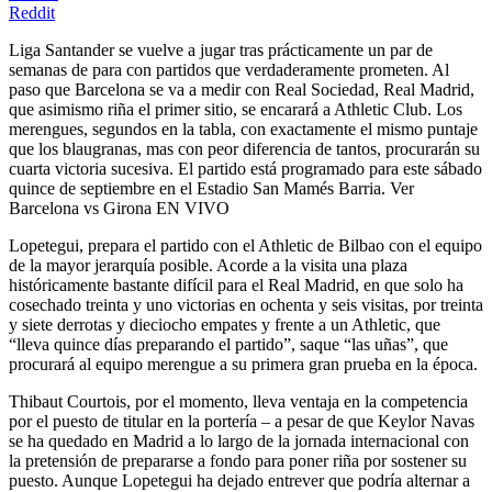
Reddit
Liga Santander se vuelve a jugar tras prácticamente un par de
semanas de para con partidos que verdaderamente prometen. Al
paso que Barcelona se va a medir con Real Sociedad, Real Madrid,
que asimismo riña el primer sitio, se encarará a Athletic Club. Los
merengues, segundos en la tabla, con exactamente el mismo puntaje
que los blaugranas, mas con peor diferencia de tantos, procurarán su
cuarta victoria sucesiva. El partido está programado para este sábado
quince de septiembre en el Estadio San Mamés Barria. Ver
Barcelona vs Girona EN VIVO
Lopetegui, prepara el partido con el Athletic de Bilbao con el equipo
de la mayor jerarquía posible. Acorde a la visita una plaza
históricamente bastante difícil para el Real Madrid, en que solo ha
cosechado treinta y uno victorias en ochenta y seis visitas, por treinta
y siete derrotas y dieciocho empates y frente a un Athletic, que
“lleva quince días preparando el partido”, saque “las uñas”, que
procurará al equipo merengue a su primera gran prueba en la época.
Thibaut Courtois, por el momento, lleva ventaja en la competencia
por el puesto de titular en la portería – a pesar de que Keylor Navas
se ha quedado en Madrid a lo largo de la jornada internacional con
la pretensión de prepararse a fondo para poner riña por sostener su
puesto. Aunque Lopetegui ha dejado entrever que podría alternar a