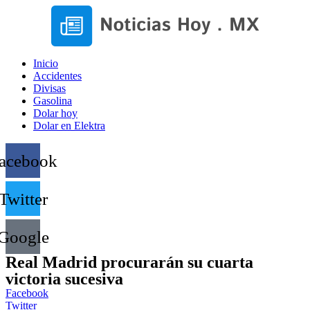
Inicio
Accidentes
Divisas
Gasolina
Dolar hoy
Dolar en Elektra
acebook
Twitter
Google
Real Madrid procurarán su cuarta
victoria sucesiva
Facebook
Twitter