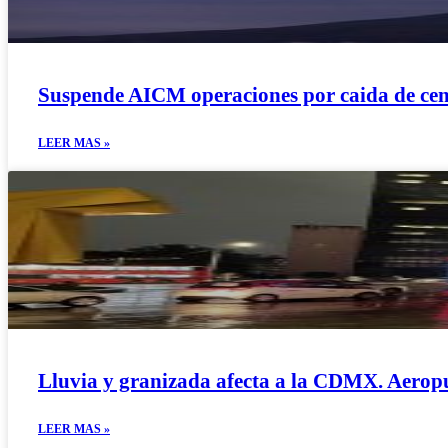
Suspende AICM operaciones por caida de cen
LEER MAS »
Lluvia y granizada afecta a la CDMX. Aerop
LEER MAS »