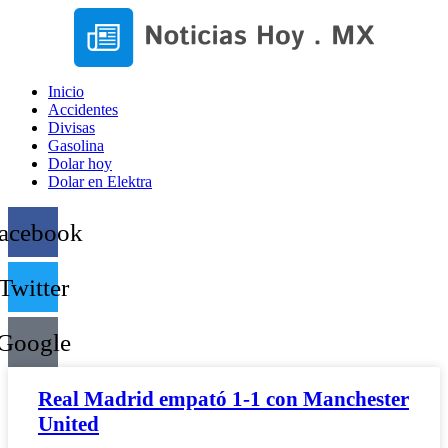
Inicio
Accidentes
Divisas
Gasolina
Dolar hoy
Dolar en Elektra
acebook
Twitter
Google
Real Madrid empató 1-1 con Manchester
United