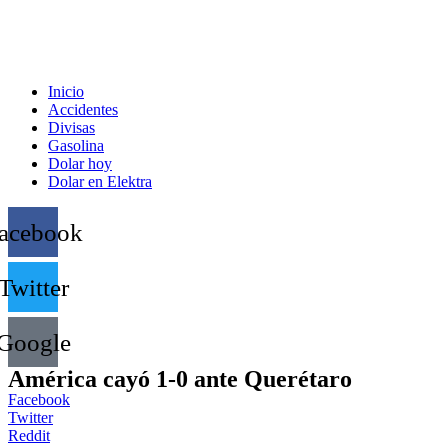
Inicio
Accidentes
Divisas
Gasolina
Dolar hoy
Dolar en Elektra
acebook
Twitter
Google
América cayó 1-0 ante Querétaro
Facebook
Twitter
Reddit