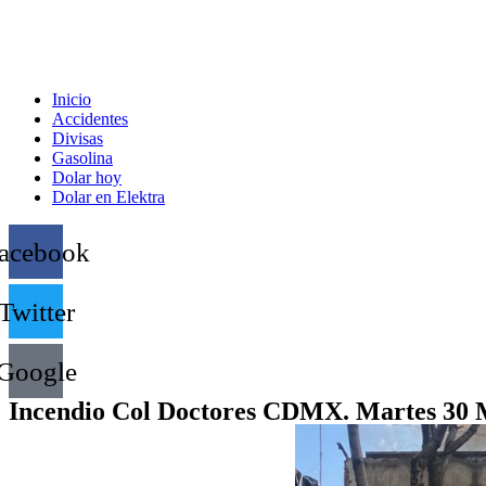
Inicio
Accidentes
Divisas
Gasolina
Dolar hoy
Dolar en Elektra
acebook
Twitter
Google
Incendio Col Doctores CDMX. Martes 30 