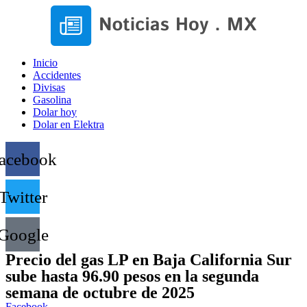
Inicio
Accidentes
Divisas
Gasolina
Dolar hoy
Dolar en Elektra
acebook
Twitter
Google
Precio del gas LP en Baja California Sur
sube hasta 96.90 pesos en la segunda
semana de octubre de 2025
Facebook