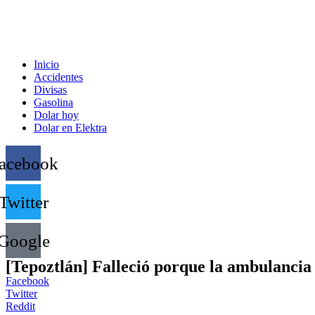
Inicio
Accidentes
Divisas
Gasolina
Dolar hoy
Dolar en Elektra
acebook
Twitter
Google
[Tepoztlán] Falleció porque la ambulancia 
Facebook
Twitter
Reddit