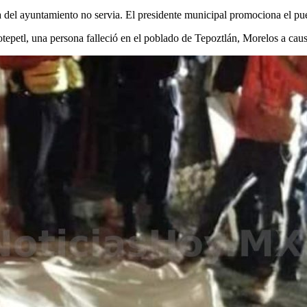
ia del ayuntamiento no servia. El presidente municipal promociona el 
epetl, una persona falleció en el poblado de Tepoztlán, Morelos a causa