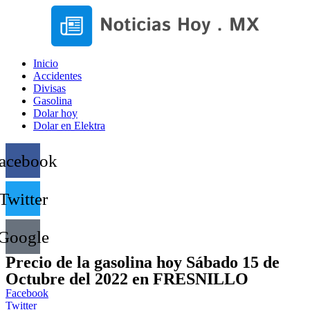
Inicio
Accidentes
Divisas
Gasolina
Dolar hoy
Dolar en Elektra
acebook
Twitter
Google
Precio de la gasolina hoy Sábado 15 de
Octubre del 2022 en FRESNILLO
Facebook
Twitter