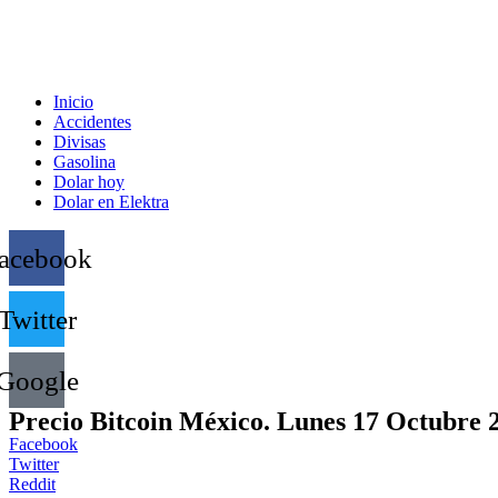
Inicio
Accidentes
Divisas
Gasolina
Dolar hoy
Dolar en Elektra
acebook
Twitter
Google
Precio Bitcoin México. Lunes 17 Octubre 
Facebook
Twitter
Reddit