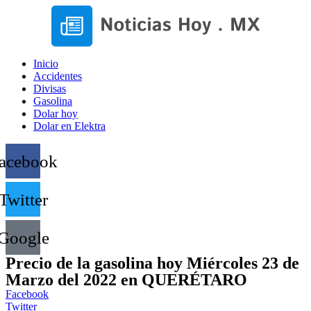
Inicio
Accidentes
Divisas
Gasolina
Dolar hoy
Dolar en Elektra
acebook
Twitter
Google
Precio de la gasolina hoy Miércoles 23 de
Marzo del 2022 en QUERÉTARO
Facebook
Twitter