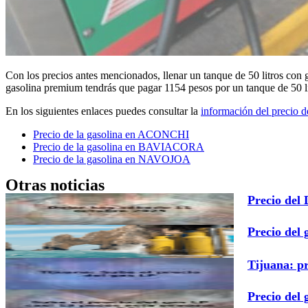
Con los precios antes mencionados, llenar un tanque de 50 litros con 
gasolina premium tendrás que pagar 1154 pesos por un tanque de 50 lit
En los siguientes enlaces puedes consultar la
información del precio 
Precio de la gasolina en ACONCHI
Precio de la gasolina en BAVIACORA
Precio de la gasolina en NAVOJOA
Otras noticias
Precio del
Precio del 
Tijuana: p
Precio del