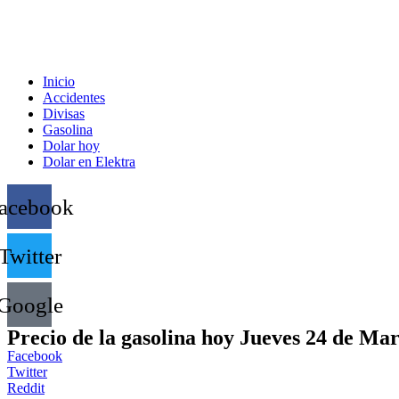
Inicio
Accidentes
Divisas
Gasolina
Dolar hoy
Dolar en Elektra
acebook
Twitter
Google
Precio de la gasolina hoy Jueves 24 de M
Facebook
Twitter
Reddit