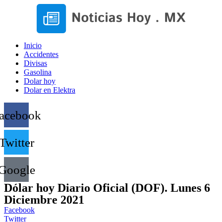
Inicio
Accidentes
Divisas
Gasolina
Dolar hoy
Dolar en Elektra
acebook
Twitter
Google
Dólar hoy Diario Oficial (DOF). Lunes 6
Diciembre 2021
Facebook
Twitter