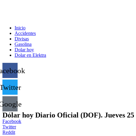
Inicio
Accidentes
Divisas
Gasolina
Dolar hoy
Dolar en Elektra
acebook
Twitter
Google
Dólar hoy Diario Oficial (DOF). Jueves 2
Facebook
Twitter
Reddit