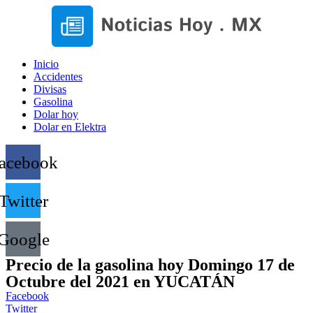
Inicio
Accidentes
Divisas
Gasolina
Dolar hoy
Dolar en Elektra
acebook
Twitter
Google
Precio de la gasolina hoy Domingo 17 de
Octubre del 2021 en YUCATÁN
Facebook
Twitter