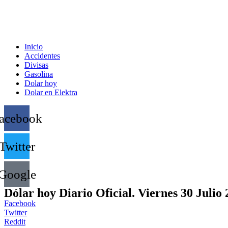
Inicio
Accidentes
Divisas
Gasolina
Dolar hoy
Dolar en Elektra
acebook
Twitter
Google
Dólar hoy Diario Oficial. Viernes 30 Julio
Facebook
Twitter
Reddit