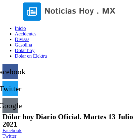
Inicio
Accidentes
Divisas
Gasolina
Dolar hoy
Dolar en Elektra
acebook
Twitter
Google
Dólar hoy Diario Oficial. Martes 13 Julio
2021
Facebook
Twitter