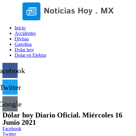
Inicio
Accidentes
Divisas
Gasolina
Dolar hoy
Dolar en Elektra
acebook
Twitter
Google
Dólar hoy Diario Oficial. Miércoles 16
Junio 2021
Facebook
Twitter