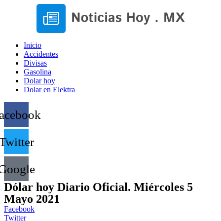
Inicio
Accidentes
Divisas
Gasolina
Dolar hoy
Dolar en Elektra
acebook
Twitter
Google
Dólar hoy Diario Oficial. Miércoles 5
Mayo 2021
Facebook
Twitter