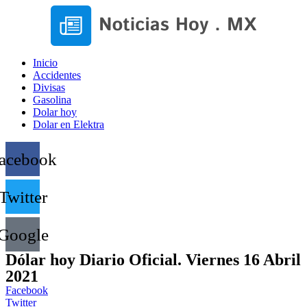
Inicio
Accidentes
Divisas
Gasolina
Dolar hoy
Dolar en Elektra
acebook
Twitter
Google
Dólar hoy Diario Oficial. Viernes 16 Abril
2021
Facebook
Twitter