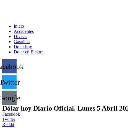
Inicio
Accidentes
Divisas
Gasolina
Dolar hoy
Dolar en Elektra
acebook
Twitter
Google
Dólar hoy Diario Oficial. Lunes 5 Abril 20
Facebook
Twitter
Reddit