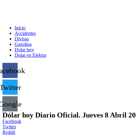
Inicio
Accidentes
Divisas
Gasolina
Dolar hoy
Dolar en Elektra
acebook
Twitter
Google
Dólar hoy Diario Oficial. Jueves 8 Abril 2
Facebook
Twitter
Reddit