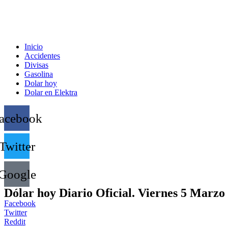
Inicio
Accidentes
Divisas
Gasolina
Dolar hoy
Dolar en Elektra
acebook
Twitter
Google
Dólar hoy Diario Oficial. Viernes 5 Marzo
Facebook
Twitter
Reddit