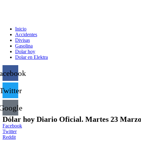
Inicio
Accidentes
Divisas
Gasolina
Dolar hoy
Dolar en Elektra
acebook
Twitter
Google
Dólar hoy Diario Oficial. Martes 23 Marz
Facebook
Twitter
Reddit