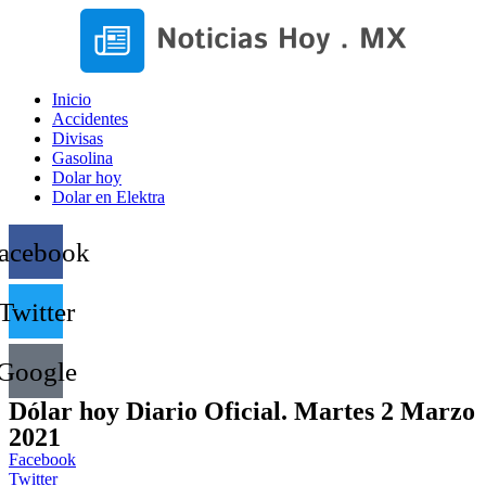
Inicio
Accidentes
Divisas
Gasolina
Dolar hoy
Dolar en Elektra
acebook
Twitter
Google
Dólar hoy Diario Oficial. Martes 2 Marzo
2021
Facebook
Twitter