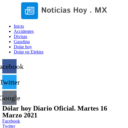
Inicio
Accidentes
Divisas
Gasolina
Dolar hoy
Dolar en Elektra
acebook
Twitter
Google
Dólar hoy Diario Oficial. Martes 16
Marzo 2021
Facebook
Twitter