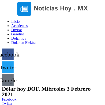
Inicio
Accidentes
Divisas
Gasolina
Dolar hoy
Dolar en Elektra
acebook
Twitter
Google
Dólar hoy DOF. Miércoles 3 Febrero
2021
Facebook
Twitter