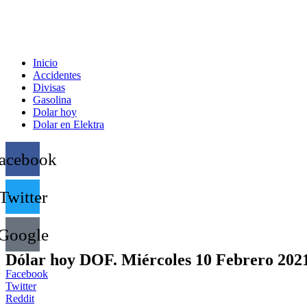
Inicio
Accidentes
Divisas
Gasolina
Dolar hoy
Dolar en Elektra
acebook
Twitter
Google
Dólar hoy DOF. Miércoles 10 Febrero 202
Facebook
Twitter
Reddit