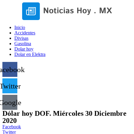
Inicio
Accidentes
Divisas
Gasolina
Dolar hoy
Dolar en Elektra
acebook
Twitter
Google
Dólar hoy DOF. Miércoles 30 Diciembre
2020
Facebook
Twitter