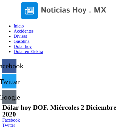
Inicio
Accidentes
Divisas
Gasolina
Dolar hoy
Dolar en Elektra
acebook
Twitter
Google
Dólar hoy DOF. Miércoles 2 Diciembre
2020
Facebook
Twitter