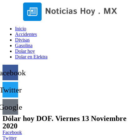
Inicio
Accidentes
Divisas
Gasolina
Dolar hoy
Dolar en Elektra
acebook
Twitter
Google
Dólar hoy DOF. Viernes 13 Noviembre
2020
Facebook
Twitter