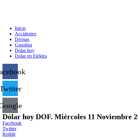
Inicio
Accidentes
Divisas
Gasolina
Dolar hoy
Dolar en Elektra
acebook
Twitter
Google
Dólar hoy DOF. Miércoles 11 Noviembre 
Facebook
Twitter
Reddit