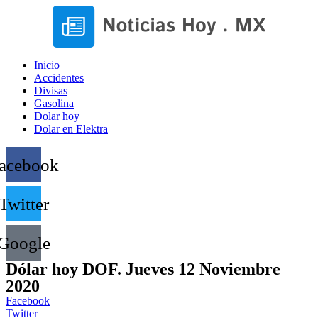
Inicio
Accidentes
Divisas
Gasolina
Dolar hoy
Dolar en Elektra
acebook
Twitter
Google
Dólar hoy DOF. Jueves 12 Noviembre
2020
Facebook
Twitter