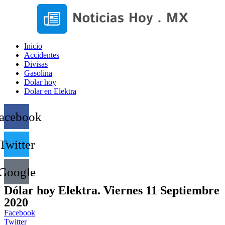
Inicio
Accidentes
Divisas
Gasolina
Dolar hoy
Dolar en Elektra
acebook
Twitter
Google
Dólar hoy Elektra. Viernes 11 Septiembre
2020
Facebook
Twitter