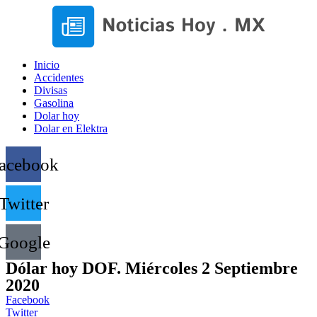
Inicio
Accidentes
Divisas
Gasolina
Dolar hoy
Dolar en Elektra
acebook
Twitter
Google
Dólar hoy DOF. Miércoles 2 Septiembre
2020
Facebook
Twitter