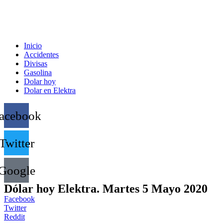
Inicio
Accidentes
Divisas
Gasolina
Dolar hoy
Dolar en Elektra
acebook
Twitter
Google
Dólar hoy Elektra. Martes 5 Mayo 2020
Facebook
Twitter
Reddit