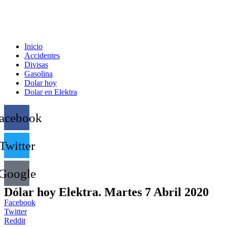
Inicio
Accidentes
Divisas
Gasolina
Dolar hoy
Dolar en Elektra
acebook
Twitter
Google
Dólar hoy Elektra. Martes 7 Abril 2020
Facebook
Twitter
Reddit