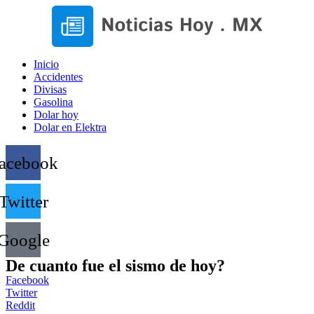
Inicio
Accidentes
Divisas
Gasolina
Dolar hoy
Dolar en Elektra
acebook
Twitter
Google
De cuanto fue el sismo de hoy?
Facebook
Twitter
Reddit