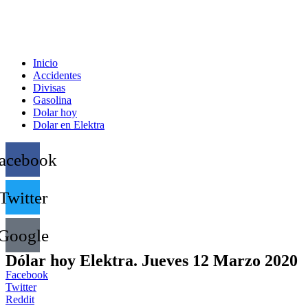
Inicio
Accidentes
Divisas
Gasolina
Dolar hoy
Dolar en Elektra
acebook
Twitter
Google
Dólar hoy Elektra. Jueves 12 Marzo 2020
Facebook
Twitter
Reddit