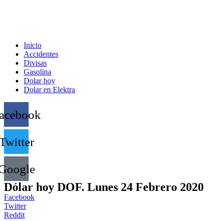
Inicio
Accidentes
Divisas
Gasolina
Dolar hoy
Dolar en Elektra
acebook
Twitter
Google
Dólar hoy DOF. Lunes 24 Febrero 2020
Facebook
Twitter
Reddit