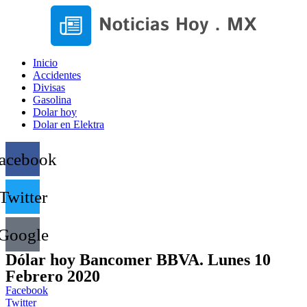
Inicio
Accidentes
Divisas
Gasolina
Dolar hoy
Dolar en Elektra
acebook
Twitter
Google
Dólar hoy Bancomer BBVA. Lunes 10
Febrero 2020
Facebook
Twitter