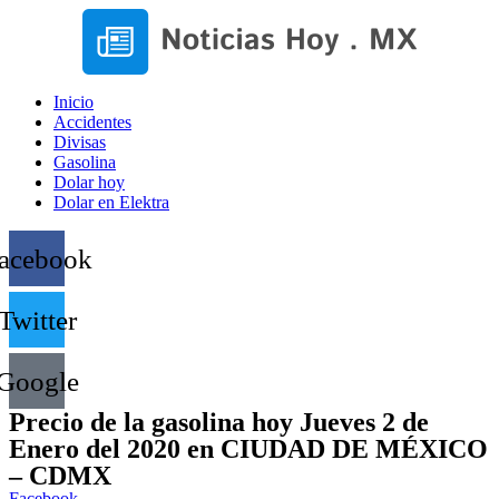
Inicio
Accidentes
Divisas
Gasolina
Dolar hoy
Dolar en Elektra
acebook
Twitter
Google
Precio de la gasolina hoy Jueves 2 de
Enero del 2020 en CIUDAD DE MÉXICO
– CDMX
Facebook