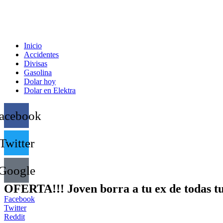
Inicio
Accidentes
Divisas
Gasolina
Dolar hoy
Dolar en Elektra
acebook
Twitter
Google
OFERTA!!! Joven borra a tu ex de todas tus
Facebook
Twitter
Reddit