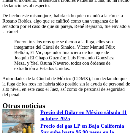
Hasta el momento, la senadora Dolores Padierna Luna, no ha hecho
declaraciones al respecto.
De hecho este mismo juez, habría sido quien mandó a la cárcel a
Rosario Robles, algo que se calificó como una venganza de la
senadora por el caso de que su pareja, René Bejarano, fue enviado a
la cárcel.
Fueron tres los reos que se dieron a la fuga, ellos son
integrantes del Cártel de Sinaloa, Víctor Manuel Félix
Beltrán, El Vic, operador financiero de los hijos de
Joaquín El Chapo Guzmán; Luis Fernando González
Meza, y Yael Osuna Navarro, todos con órdenes de
extradición a Estados Unidos.
Autoridades de la Ciudad de México (CDMX), han declarado que
la fuga de los reos no habría sido posible sin la ayuda de personal de
alto nivel, en este caso el Juez, así como de personal de seguridad
del penal.
Otras noticias
Precio del Dólar en México sábado 11
octubre 2025
Precio del gas LP en Baja California
Sur sube hasta 96.90 pesos en la