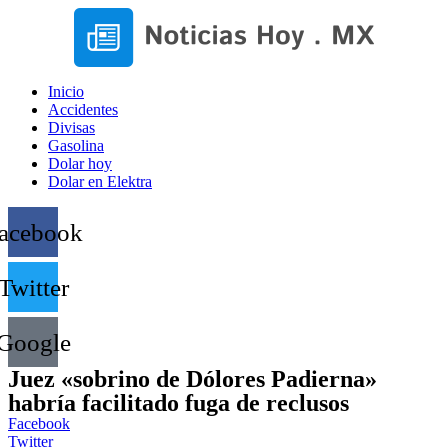
Inicio
Accidentes
Divisas
Gasolina
Dolar hoy
Dolar en Elektra
acebook
Twitter
Google
Juez «sobrino de Dólores Padierna»
habría facilitado fuga de reclusos
Facebook
Twitter