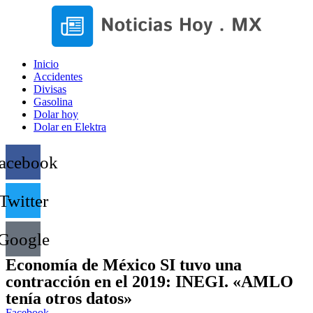
Inicio
Accidentes
Divisas
Gasolina
Dolar hoy
Dolar en Elektra
acebook
Twitter
Google
Economía de México SI tuvo una
contracción en el 2019: INEGI. «AMLO
tenía otros datos»
Facebook