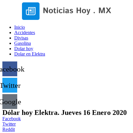
Inicio
Accidentes
Divisas
Gasolina
Dolar hoy
Dolar en Elektra
acebook
Twitter
Google
Dólar hoy Elektra. Jueves 16 Enero 2020
Facebook
Twitter
Reddit