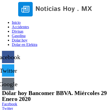
Inicio
Accidentes
Divisas
Gasolina
Dolar hoy
Dolar en Elektra
acebook
Twitter
Google
Dólar hoy Bancomer BBVA. Miércoles 29
Enero 2020
Facebook
Twitter