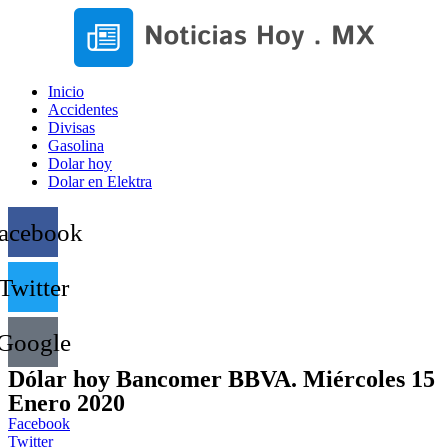
Inicio
Accidentes
Divisas
Gasolina
Dolar hoy
Dolar en Elektra
acebook
Twitter
Google
Dólar hoy Bancomer BBVA. Miércoles 15
Enero 2020
Facebook
Twitter